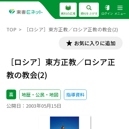
教科の広場
資料をさがす
ログイン
メニュー
TOP
［ロシア］東方正教／ロシア正教の教会(2)
お気に入りに追加
［ロシア］東方正教／ロシア正
教の教会(2)
高
地歴・公民・地図
指導資料
公開日：
2003年05月15日