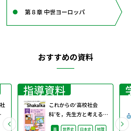
第８章 中世ヨーロッパ
おすすめの資料
指導資料
社
これからの‘高校社会
春
科’を，先生方と考える機
関誌。『NEW
高
世界史
日本史
地理