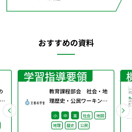
おすすめの資料
学習指導要領
の
教育課程部会 社会・地
ー
理歴史・公民ワーキング
（第2回） 配付資料
小
中
高
社会
地図
地理
歴史
公民