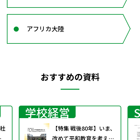
アフリカ大陸
おすすめの資料
学校経営
社
【特集 戦後80年】いま、
春
改めて平和教育を考え