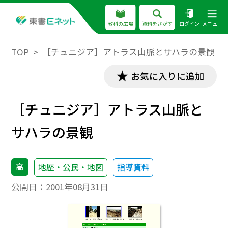
教科の広場
資料をさがす
ログイン
メニュー
TOP
［チュニジア］アトラス山脈とサハラの景観
お気に入りに追加
［チュニジア］アトラス山脈と
サハラの景観
高
地歴・公民・地図
指導資料
公開日：
2001年08月31日