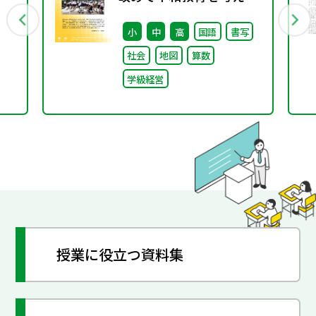
る〜「あの日」を語り継
小
中
高
国語
書写
ぐ本川小学校の子どもた
社会
地図
算数
ち〜
学級経営
授業に役立つ資料集