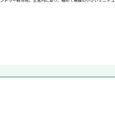
ンドゥー教寺院。王宮内にあり、極めて規模の小さいミニチュ