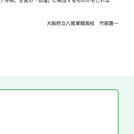
ア寺院。王宮の「仏壇」に相当するものかもしれな
大阪府立八尾翠翔高校 竹部嘉一