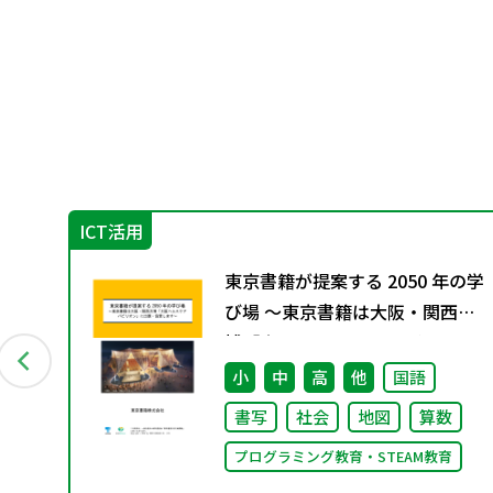
ICT活用
会
東京書籍が提案する 2050 年の学
別
び場 ～東京書籍は大阪・関西万
博「大阪ヘルスケア パビリオ
ン」に出展・協賛します～
小
中
高
他
国語
書写
社会
地図
算数
プログラミング教育・STEAM教育