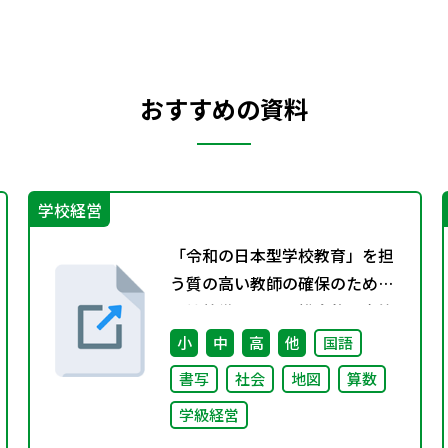
おすすめの資料
学校経営
「令和の日本型学校教育」を担
う質の高い教師の確保のための
環境整備に関する総合的な方策
について （審議のまとめ）
小
中
高
他
国語
書写
社会
地図
算数
学級経営