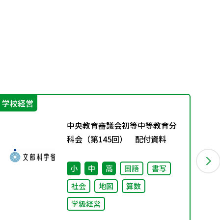
学校経営
指
中央教育審議会初等中等教育分
科会（第145回） 配付資料
小
中
高
国語
書写
社会
地図
算数
学級経営