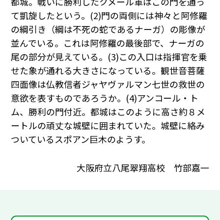
都城。戦いに勝利したクメール軍はこの門を通っ
て凱旋したという。(2)門の両側には神々と阿修羅
の綱引き（綱は不死の蛇であるナーガ）の彫像が
並んでいる。これは阿修羅の最後部で、ナーガの
尾の部分が見えている。(3)この入口は指揮官を乗
せた象が通れる大きさになっている。観世音菩薩
四面像は仏教信者ジャヤヴァルマン七世の救世の
意欲を表すものであろうか。(4)アンコール・ト
ム、勝利の門付近。都城はこのように高さ約８メ
ートルの頑丈な城壁に囲まれていた。城壁に絡み
ついているスポアン巨木のようす。
大阪府立八尾翠翔高校 竹部嘉一