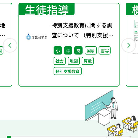
生徒指導
地
特別支援教育に関する調
グ
査について （特別支援教
料
育体制整備状況調査、通
図
小
中
高
国語
書写
級による指導実施状況調
社会
地図
算数
査）
特別支援教育