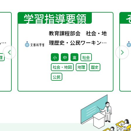
学習指導要領
教育課程部会 社会・地
る機
理歴史・公民ワーキング
（第7回） 配付資料
理
小
中
高
社会
社会・地図
地理
歴史
公民