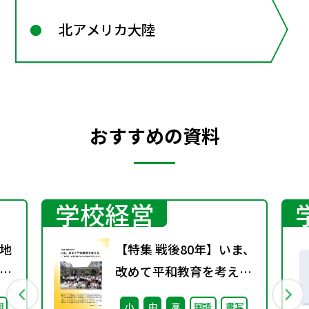
北アメリカ大陸
おすすめの資料
学校経営
地
【特集 戦後80年】いま、
グ
改めて平和教育を考え
る〜「あの日」を語り継
図
小
中
高
国語
書写