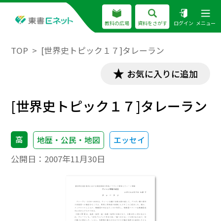
教科の広場
資料をさがす
ログイン
メニュー
TOP
[世界史トピック１７]タレーラン
お気に入りに追加
[世界史トピック１７]タレーラン
高
地歴・公民・地図
エッセイ
公開日：
2007年11月30日