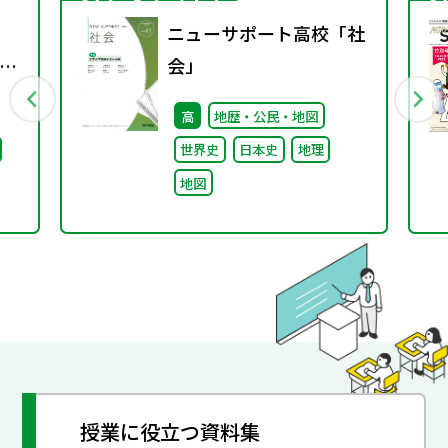
ニューサポート高校「社
師
会」
備
高
地歴・公民・地図
に
世界史
日本史
地理
め）
地図
授業に役立つ資料集