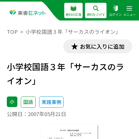
教科の広場
資料をさがす
ログイン
メニュー
TOP
小学校国語３年「サーカスのライオン」
お気に入りに追加
小学校国語３年「サーカスのラ
イオン」
小
国語
実践事例
公開日：
2007年05月21日