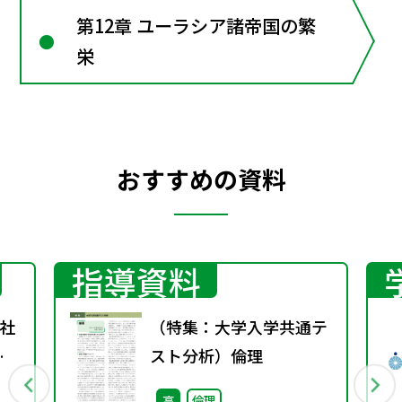
第12章 ユーラシア諸帝国の繁
栄
おすすめの資料
指導資料
社
（特集：大学入学共通テ
春
スト分析）倫理
高
倫理