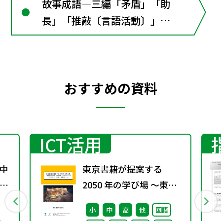
故事成語―三編「矛盾」「助
長」「推敲〔言語活動〕」漢
文の窓１･･･韓非子の寓話の
ねらい漢文の窓２･･･「助
字」-漢文理解の鍵
おすすめの資料
ICT活用
中
東京書籍が提案する
係
2050 年の学び場 ～東京
通
書籍は大阪・関西万博
小
中
高
他
国語
「大阪ヘルスケア パビリ