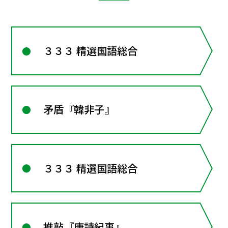
３３３ 精選国語総合
矛盾『韓非子』
３３３ 精選国語総合
推敲『唐詩紀事』