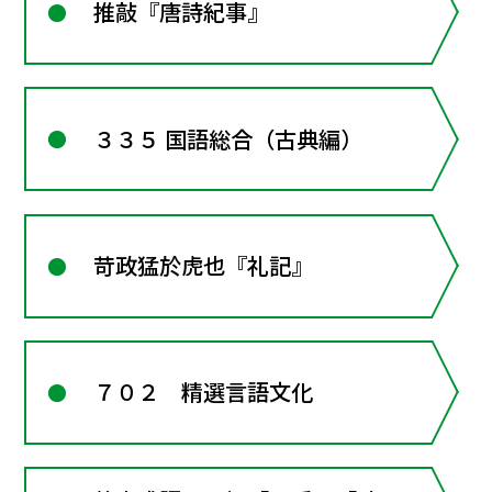
推敲『唐詩紀事』
３３５ 国語総合（古典編）
苛政猛於虎也『礼記』
７０２ 精選言語文化