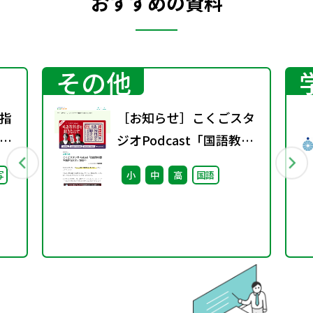
おすすめの資料
その他
指
［お知らせ］こくごスタ
り
ジオPodcast「国語教科
会
書を聴きなおす」配信中
写
小
中
高
国語
し