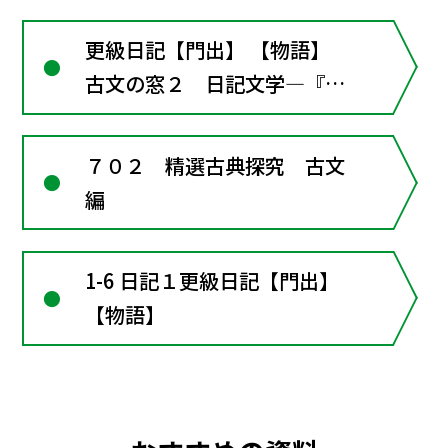
更級日記【門出】 【物語】
古文の窓２ 日記文学―『蜻
蛉日記』と『更級日記』
７０２ 精選古典探究 古文
編
1-6 日記１更級日記【門出】
【物語】