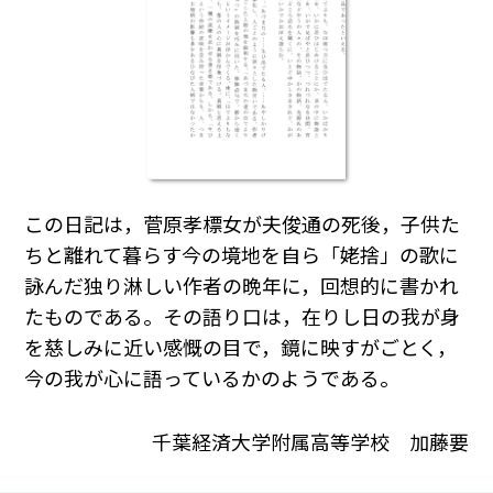
この日記は，菅原孝標女が夫俊通の死後，子供た
ちと離れて暮らす今の境地を自ら「姥捨」の歌に
詠んだ独り淋しい作者の晩年に，回想的に書かれ
たものである。その語り口は，在りし日の我が身
を慈しみに近い感慨の目で，鏡に映すがごとく，
今の我が心に語っているかのようである。
千葉経済大学附属高等学校 加藤要