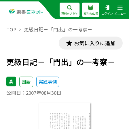
資料をさがす
教科の広場
ログイン
メニュー
TOP
更級日記－「門出」の一考察－
お気に入りに追加
更級日記－「門出」の一考察－
高
国語
実践事例
公開日：
2007年08月30日