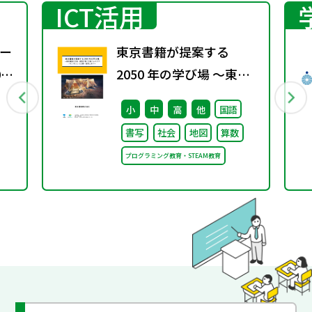
ICT活用
ー
東京書籍が提案する
0
2050 年の学び場 ～東京
書籍は大阪・関西万博
小
中
高
他
国語
「大阪ヘルスケア パビリ
書写
社会
地図
算数
オン」に出展・協賛しま
プログラミング教育・STEAM教育
す～