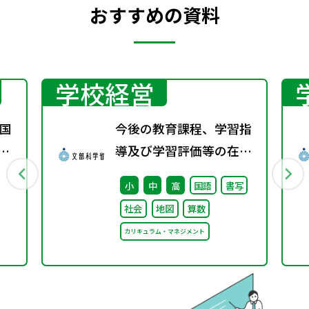
おすすめの資料
学校経営
国
今後の教育課程、学習指
年秋
導及び学習評価等の在り
方に関する有識者検討会
小
中
高
国語
書写
の論点整理を掲載しまし
社会
地図
算数
た
カリキュラム・マネジメント