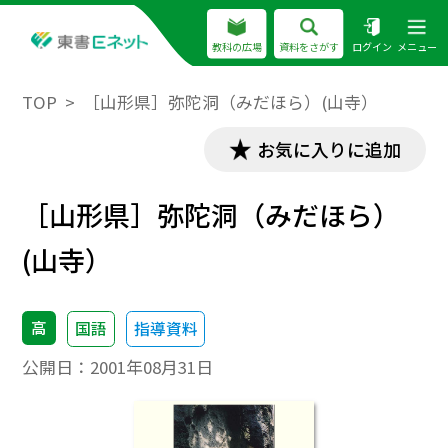
教科の広場
資料をさがす
ログイン
メニュー
TOP
［山形県］弥陀洞（みだほら）(山寺）
お気に入りに追加
［山形県］弥陀洞（みだほら）
(山寺）
高
国語
指導資料
公開日：
2001年08月31日