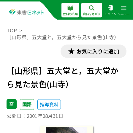
教科の広場
資料をさがす
ログイン
メニュー
TOP
［山形県］五大堂と，五大堂から見た景色(山寺）
お気に入りに追加
［山形県］五大堂と，五大堂か
ら見た景色(山寺）
高
国語
指導資料
公開日：
2001年08月31日