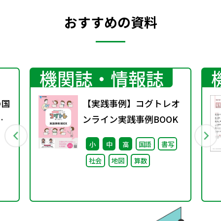
おすすめの資料
機関誌・情報誌
の国
【実践事例】コグトレオ
変
ンライン実践事例BOOK
ト
小
中
高
国語
書写
社会
地図
算数