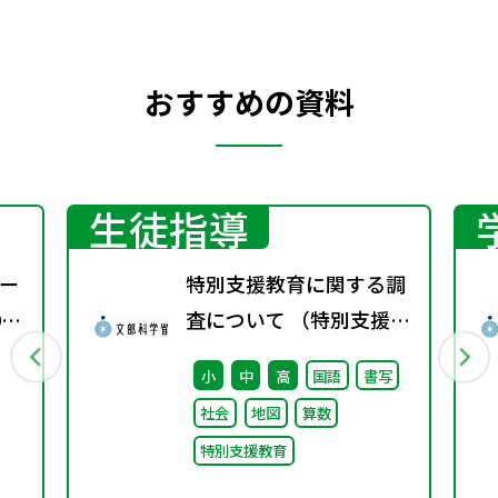
おすすめの資料
生徒指導
ー
特別支援教育に関する調
0
査について （特別支援教
育体制整備状況調査、通
小
中
高
国語
書写
級による指導実施状況調
社会
地図
算数
査）
特別支援教育