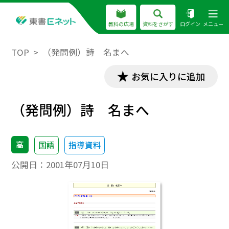
教科の広場
資料をさがす
ログイン
メニュー
TOP
（発問例）詩 名まへ
お気に入りに追加
（発問例）詩 名まへ
高
国語
指導資料
公開日：
2001年07月10日