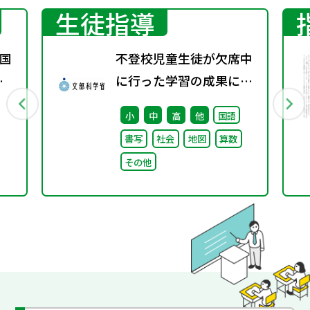
生徒指導
国
不登校児童生徒が欠席中
春
に行った学習の成果に係
る成績評価について（通
小
中
高
他
国語
知）
書写
社会
地図
算数
その他