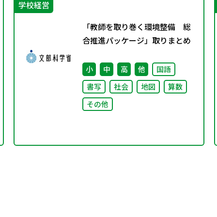
学校経営
「教師を取り巻く環境整備 総
合推進パッケージ」取りまとめ
小
中
高
他
国語
書写
社会
地図
算数
その他