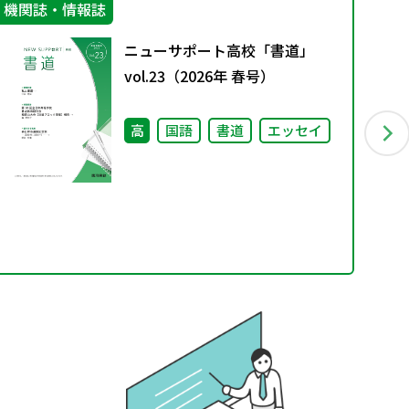
機関誌・情報誌
指
ニューサポート高校「書道」
vol.23（2026年 春号）
高
国語
書道
エッセイ