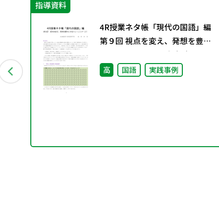
指導資料
グ
4R授業ネタ帳「現代の国語」編
料
第９回 視点を変え、発想を豊か
にするトレーニング（２）
高
国語
実践事例