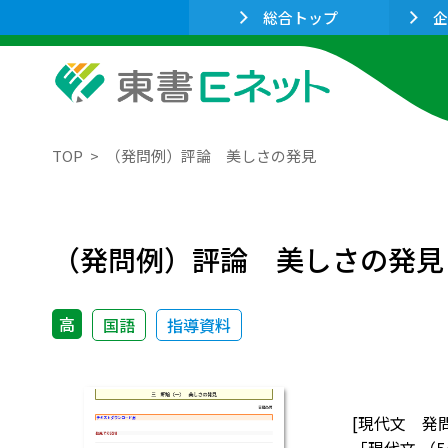
総合トップ
企
TOP
（発問例）評論 美しさの発見
（発問例）評論 美しさの発見
高
国語
指導資料
[現代文 発