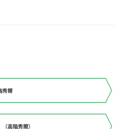
階秀爾
 （高階秀爾）