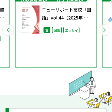
整
ニューサポート高校「国
語」vol.44（2025年 秋
号）
高
国語
エッセイ