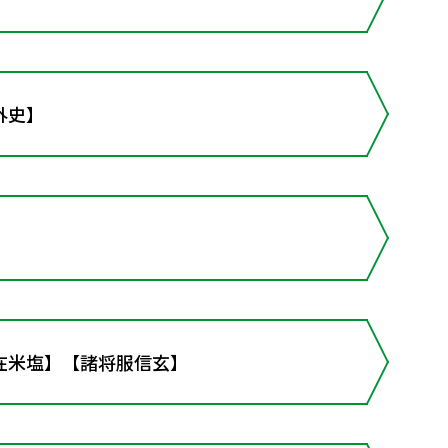
外史】
在米塩】【諸将服信玄】