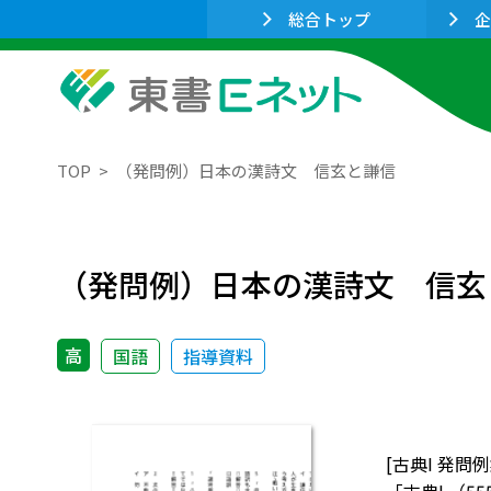
総合トップ
企
TOP
（発問例）日本の漢詩文 信玄と謙信
（発問例）日本の漢詩文 信玄
高
国語
指導資料
[古典I 発