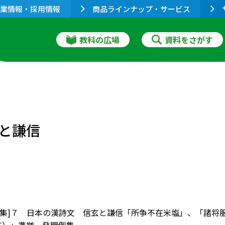
業情報・採用情報
商品ラインナップ・サービス
教科の広場
資料をさがす
と謙信
問例集]７ 日本の漢詩文 信玄と謙信「所争不在米塩」、「諸将