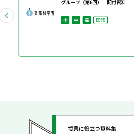
グループ（第6回） 配付資料
小
中
高
国語
授業に役立つ資料集