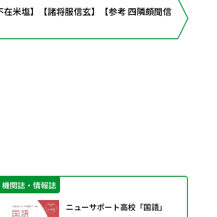
不在米塩】【諸将服信玄】【参考 四隣頗聞信
機関誌・情報誌
生
ニューサポート高校「国語」