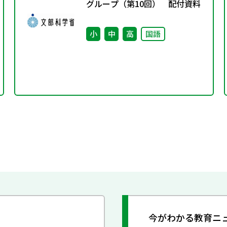
グループ（第10回） 配付資料
小
中
高
国語
今がわかる教育ニ