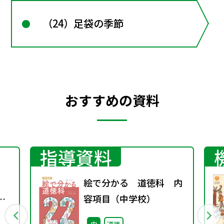
（24）足袋の季節
おすすめの資料
指導資料
絵で分かる 道徳科 内
京
容項目（中学校）
中
道徳