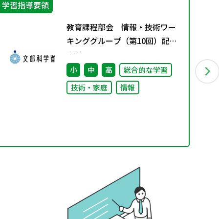
学習指導要領
学
教育課程部会 情報・技術ワー
キンググループ（第10回）配付
資料
小
中
高
総合的な学習
技術・家庭
情報