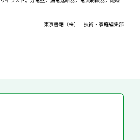
器りイラスト。分電盤，漏電遮断器，電流制限器，配線
東京書籍（株） 技術・家庭編集部