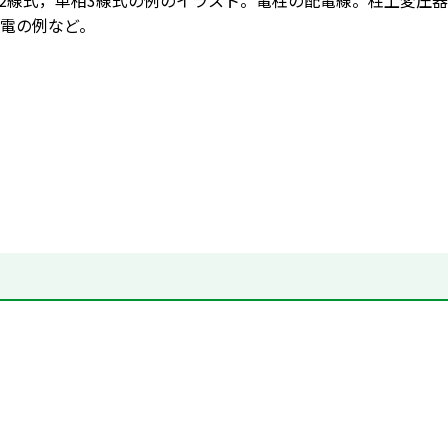
2線式，単相3線式の例のイラスト。電柱の配電線。柱上変圧
電の例など。