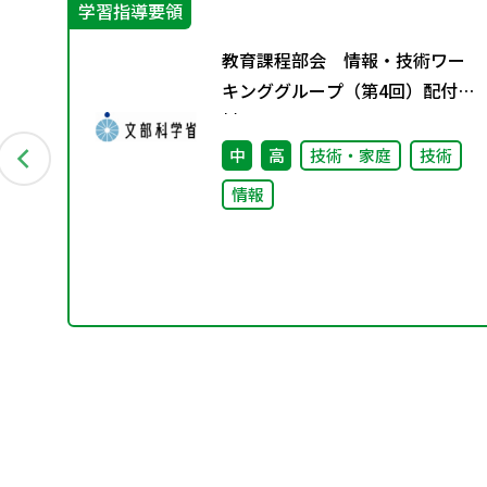
学習指導要領
にも
教育課程部会 情報・技術ワー
プロ
キンググループ（第4回）配付資
料
中
高
技術・家庭
技術
情報