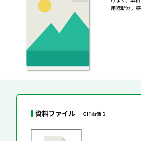
けます。単相
用遮断器，感
資料ファイル
GIF画像 1