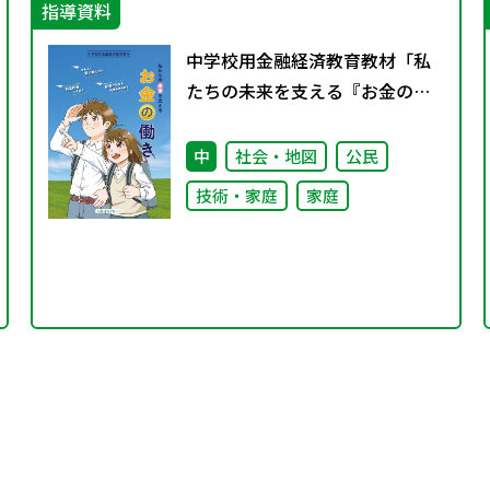
指導資料
中学校用金融経済教育教材「私
たちの未来を支える『お金の働
き』」
中
社会・地図
公民
技術・家庭
家庭