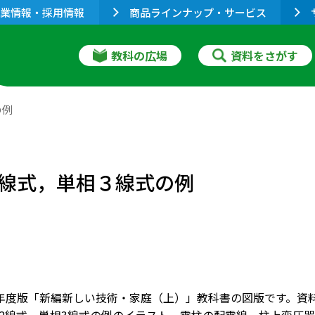
業情報・採用情報
商品ラインナップ・サービス
教科の広場
資料をさがす
の例
線式，単相３線式の例
001年度版「新編新しい技術・家庭（上）」教科書の図版です。