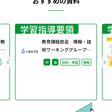
おすすめの資料
学習指導要領
が教
教育課程部会 情報・技
～小
術ワーキンググループ
の
（第2回） 配付資料
中
高
技術・家庭
情報
系