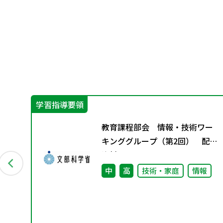
学習指導要領
冊で
教育課程部会 情報・技術ワー
キンググループ（第2回） 配付
な
資料
指
用
中
高
技術・家庭
情報