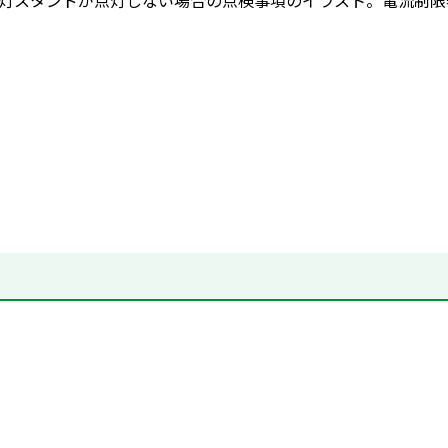
灯スタンドが点灯しない場合の点検事項のイラスト。電流制限