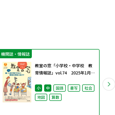
機関誌・情報誌
学
教室の窓「小学校・中学校 教
育情報誌」vol.74 2025年1月発
行
小
中
国語
書写
社会
地図
算数