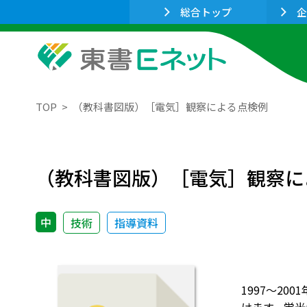
総合トップ
企
TOP
（教科書図版）［電気］観察による点検例
（教科書図版）［電気］観察に
中
技術
指導資料
1997～2