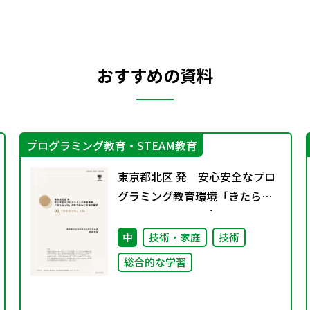
おすすめの資料
プログラミング教育・STEAM教育
東京都北区 発 安心安全なプロ
グラミング教育環境「きたらっ
ち」の取り組みと今後の展
望 01「きたらっち」とは
中
技術・家庭
技術
総合的な学習