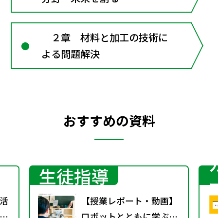
Technology
２章 材料と加工の技術に
よる問題解決
おすすめの資料
生徒指導
活
【授業レポート・動画】
」
ロボットとともに学ぶ！