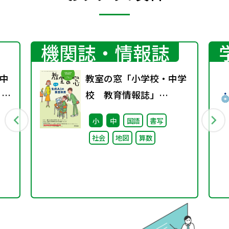
機関誌・情報誌
中
教室の窓「小学校・中学
 ～
校 教育情報誌」
待
vol.75 2025年4月発行
小
中
国語
書写
社会
地図
算数