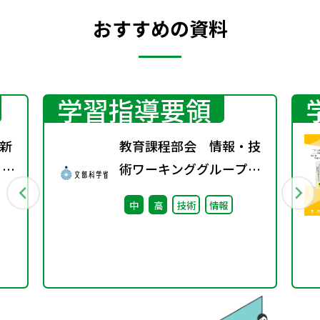
おすすめの資料
学習指導要領
新
教育課程部会 情報・技
 指
術ワーキンググループ
（第1回） 配付資料
中
高
技術
情報