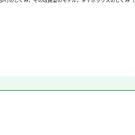
歩行のしくみ，その改良型のモデル，ギヤボックスのしくみ（