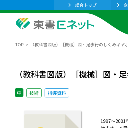
総合トップ
企
TOP
（教科書図版）［機械］図・足歩行のしくみギヤ
（教科書図版）［機械］図・足
中
技術
指導資料
1997～2