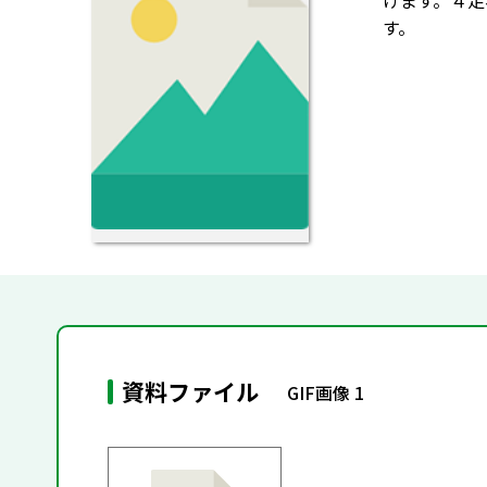
けます。４足
す。
資料ファイル
GIF画像 1