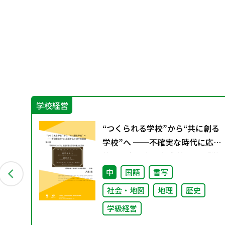
学校経営
新し
“つくられる学校”から“共に創る
り
学校”へ ──不確実な時代に応
答する小津中の実践 第二回 「学
校のコンパス」生徒が創る学校
中
国語
書写
の最上位方針
社会・地図
地理
歴史
学級経営