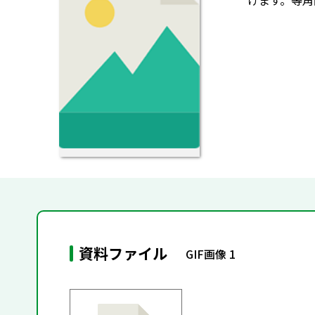
けます。等角
資料ファイル
GIF画像 1