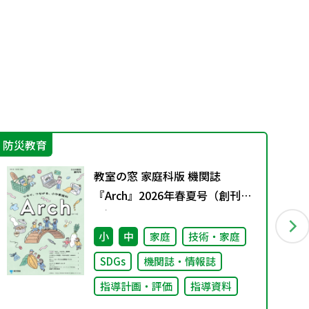
防災教育
学
教室の窓 家庭科版 機関誌
『Arch』2026年春夏号（創刊
号）
小
中
家庭
技術・家庭
SDGs
機関誌・情報誌
指導計画・評価
指導資料