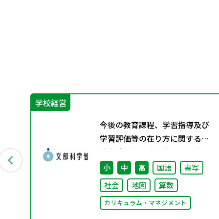
学校経営
ー
今後の教育課程、学習指導及び
付資
学習評価等の在り方に関する有
識者検討会の論点整理を掲載し
ました
小
中
高
国語
書写
社会
地図
算数
カリキュラム・マネジメント