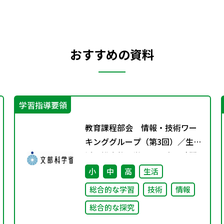
おすすめの資料
学習指導要領
教育課程部会 情報・技術ワー
キンググループ（第3回）／生
活、総合的な学習・探究の時間
ワーキンググループ（第2回）合
小
中
高
生活
同会議 配付資料
総合的な学習
技術
情報
総合的な探究