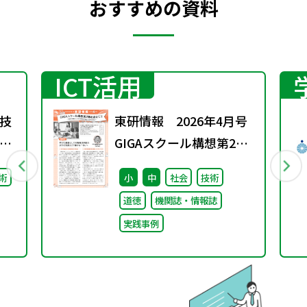
おすすめの資料
ICT活用
技
東研情報 2026年4月号
GIGAスクール構想第2期
を迎えて ③
術
小
中
社会
技術
道徳
機関誌・情報誌
実践事例