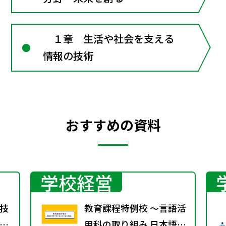
Technology
１章 生活や社会を支える
情報の技術
おすすめの資料
学校経営
技
教育課程特例校 ～言語活
用科の取り組み 日本語分