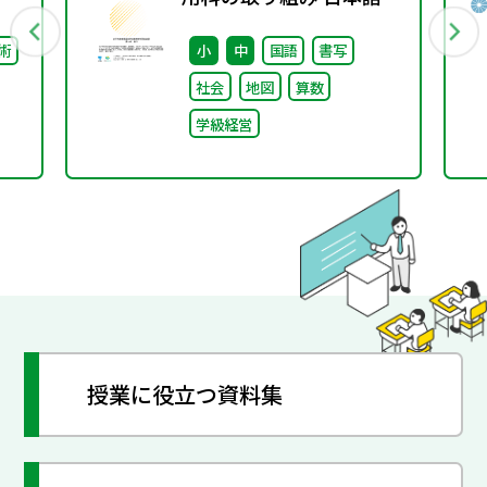
野編～
術
小
中
国語
書写
社会
地図
算数
学級経営
授業に役立つ資料集