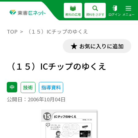
教科の広場
資料をさがす
ログイン
メニュー
TOP
（１５）ICチップのゆくえ
お気に入りに追加
（１５）ICチップのゆくえ
中
技術
指導資料
公開日：
2006年10月04日