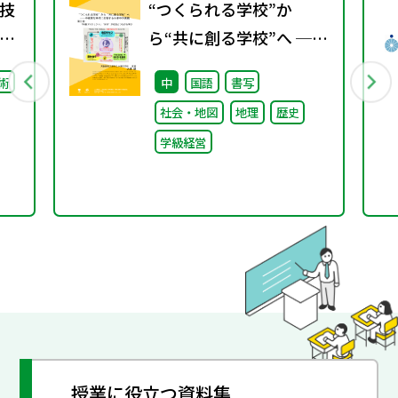
技
“つくられる学校”か
ら“共に創る学校”へ ──
不確実な時代に応答する
術
中
国語
書写
小津中の実践 第三回
社会・地図
地理
歴史
「共創プロジェク
学級経営
ト」“好き”が社会とつな
がる学び
授業に役立つ資料集