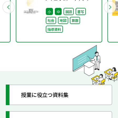
待
ト②〜組織づくり～
小
中
国語
書写
社会
地図
算数
指導資料
授業に役立つ資料集