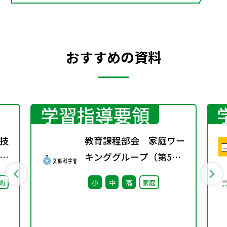
おすすめの資料
学習指導要領
技
教育課程部会 家庭ワー
キンググループ（第5
回） 配付資料
術
小
中
高
家庭