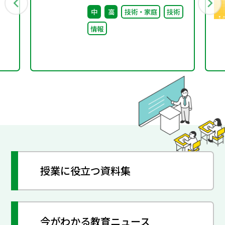
行
（第9回）配付資料
中
高
技術・家庭
技術
情報
授業に役立つ資料集
今がわかる教育ニュース