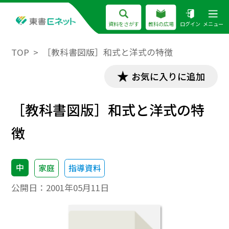
資料をさがす
教科の広場
ログイン
メニュー
TOP
［教科書図版］和式と洋式の特徴
お気に入りに追加
［教科書図版］和式と洋式の特
徴
中
家庭
指導資料
公開日：
2001年05月11日