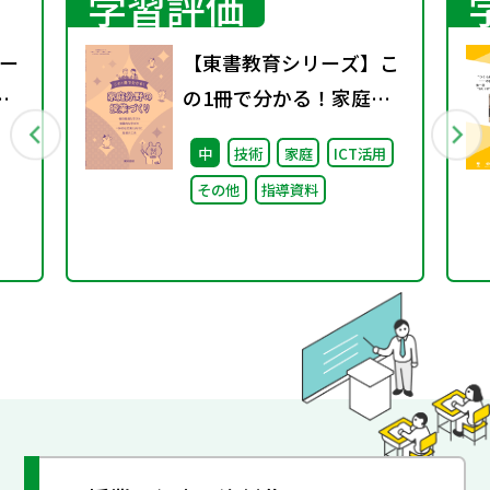
学習評価
ー
【東書教育シリーズ】こ
の1冊で分かる！家庭分
野の授業づくり 個別最
中
技術
家庭
ICT活用
適な学びと協働的な学び
その他
指導資料
の一体的な充実に向けた
指導の工夫