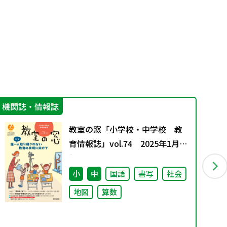
機関誌・情報誌
カ
教室の窓「小学校・中学校 教
育情報誌」vol.74 2025年1月発
行
小
中
国語
書写
社会
地図
算数