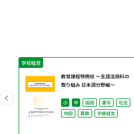
学校経営
教育課程特例校 ～言語活用科の
（学
取り組み 日本語分野編～
さ
小
中
国語
書写
社会
地図
算数
学級経営