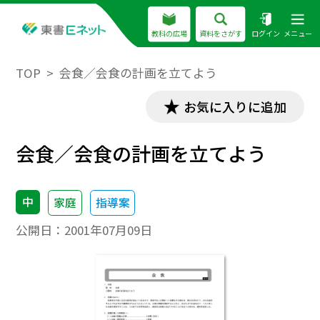
教科の広場
資料をさがす
ログイン
メニュー
TOP
会食／会食の計画を立てよう
お気に入りに追加
会食／会食の計画を立てよう
中
家庭
指導案
公開日：
2001年07月09日