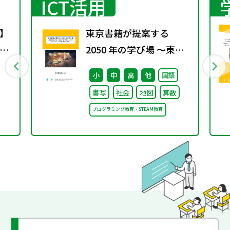
ICT活用
】
東京書籍が提案する
！
2050 年の学び場 ～東京
～
書籍は大阪・関西万博
小
中
高
他
国語
と
「大阪ヘルスケア パビリ
書写
社会
地図
算数
オン」に出展・協賛しま
プログラミング教育・STEAM教育
す～