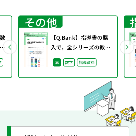
その他
数
【Q.Bank】指導書の購
入で，全シリーズの教科
書・準拠問題集・参考書
学
高
数学
指導資料
の問題データが使用可能
に！