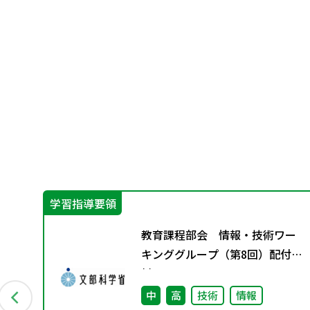
学習指導要領
ー
教育課程部会 情報・技術ワー
配付
キンググループ（第8回）配付資
料
中
高
技術
情報