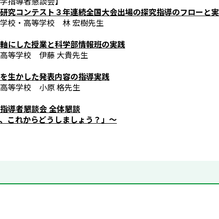
学指導者懇談会】
研究コンテスト３年連続全国大会出場の探究指導のフローと実
学校・高等学校 林 宏樹先生
軸にした授業と科学部情報班の実践
高等学校 伊藤 大貴先生
を生かした発表内容の指導実践
高等学校 小原 格先生
指導者懇談会 全体懇談
、これからどうしましょう？」～