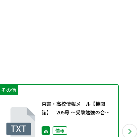
その他
進
東書・高校情報メール【機関
誌】 205号 ～受験勉強の合間
の哲学対話～
高
情報