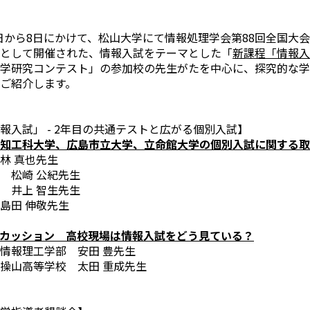
月6日から8日にかけて、松山大学にて情報処理学会第88回全国大
として開催された、情報入試をテーマとした「
新課程「情報入
報学研究コンテスト」の参加校の先生がたを中心に、探究的な学
ご紹介します。
報入試」 - 2年目の共通テストと広がる個別入試】
知工科大学、広島市立大学、立命館大学の個別入試に関する取
林 真也先生
 松崎 公紀先生
 井上 智生先生
島田 伸敬先生
カッション 高校現場は情報入試をどう見ている？
情報理工学部 安田 豊先生
操山高等学校 太田 重成先生