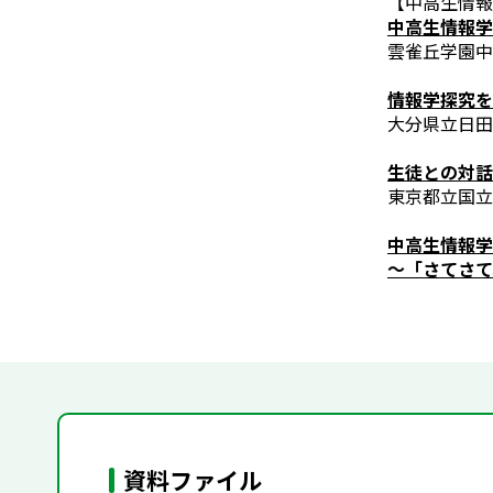
【中高生情報
中高生情報学
雲雀丘学園中
情報学探究を
大分県立日田
生徒との対話
東京都立国立
中高生情報学
～「さてさて
資料ファイル