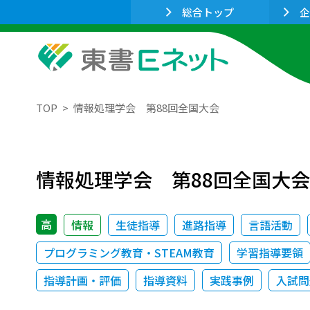
総合トップ
企
TOP
情報処理学会 第88回全国大会
情報処理学会 第88回全国大会
高
情報
生徒指導
進路指導
言語活動
プログラミング教育・STEAM教育
学習指導要領
指導計画・評価
指導資料
実践事例
入試問