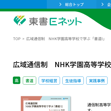
総合トップ
企
TOP
広域通信制 NHK学園高等学校で学ぶ「書道I」
広域通信制 NHK学園高等学校
高
書道
学校経営
生徒指導
実践事例
通信制高等学
す。