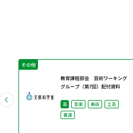
その他
担
教育課程部会 芸術ワーキング
めの
グループ（第7回）配付資料
方策
高
音楽
美術
工芸
書道