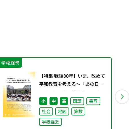
学校経営
実
【特集 戦後80年】いま、改めて
平和教育を考える〜「あの日」
を語り継ぐ本川小学校の子ども
たち〜
小
中
高
国語
書写
社会
地図
算数
学級経営