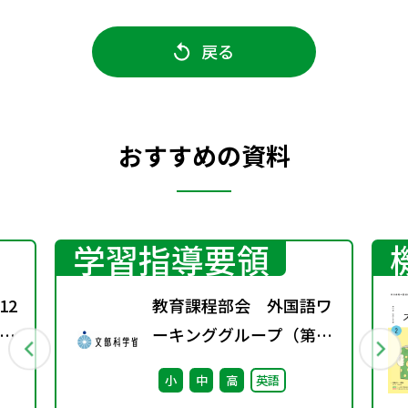
戻る
おすすめの資料
学習指導要領
12
教育課程部会 外国語ワ
川
ーキンググループ（第13
歌で
回） 配付資料
小
中
高
英語