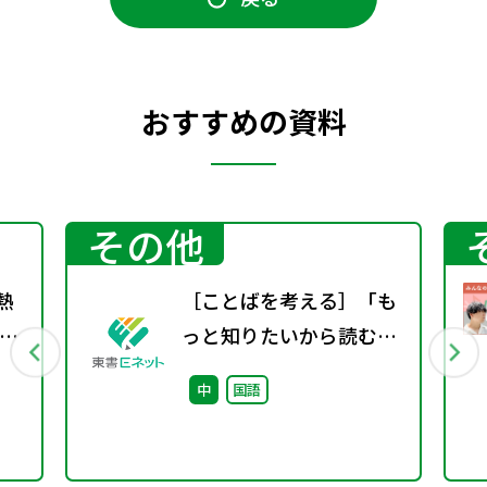
おすすめの資料
その他
熱
［ことばを考える］「も
く
っと知りたいから読む」
という体験〜百科事典か
中
国語
らはじめる、読書の入り
口〜