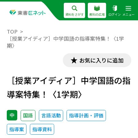
資料をさがす
教科の広場
ログイン
メニュー
TOP
［授業アイディア］中学国語の指導案特集！〈1学
期〉
お気に入りに追加
［授業アイディア］中学国語の指
導案特集！〈1学期〉
中
国語
言語活動
指導計画・評価
指導案
指導資料