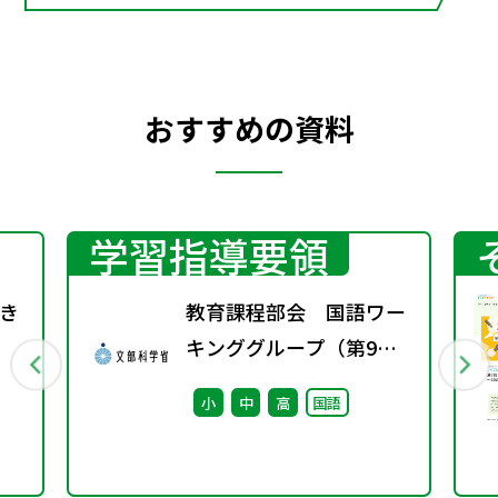
おすすめの資料
学習指導要領
き
教育課程部会 国語ワー
キンググループ（第9
回） 配付資料
小
中
高
国語