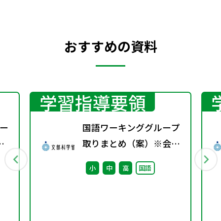
おすすめの資料
学習指導要領
ー
国語ワーキンググループ
取りまとめ（案）※会議
後修正
小
中
高
国語