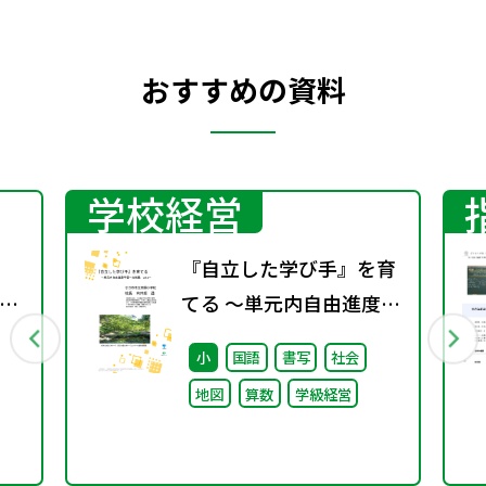
おすすめの資料
学校経営
『自立した学び手』を育
て
てる ～単元内自由進度学
習への挑戦 vol.1～
小
国語
書写
社会
地図
算数
学級経営