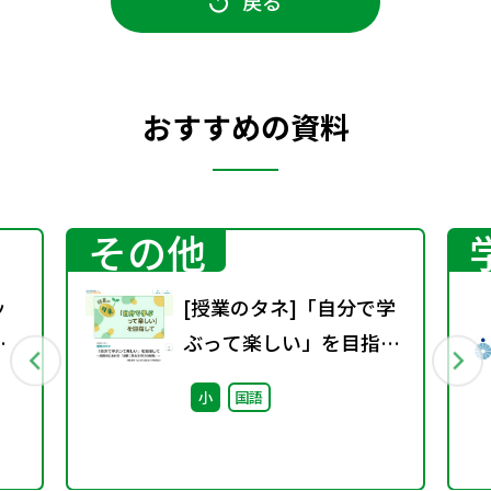
戻る
おすすめの資料
その他
ッ
[授業のタネ]「自分で学
ら
ぶって楽しい」を目指し
て~国語科における「児
小
国語
童に委ねる学びの実践」
~