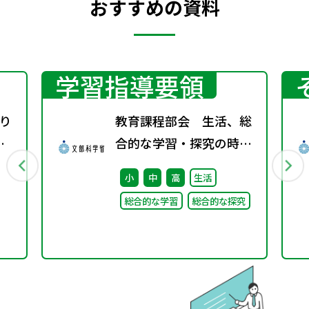
おすすめの資料
学習指導要領
り
教育課程部会 生活、総
デ
合的な学習・探究の時間
ワーキンググループ（第
小
中
高
生活
1回） 配付資料
総合的な学習
総合的な探究