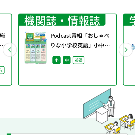
機関誌・情報誌
総
Podcast番組「おしゃべ
間
りな小学校英語」小中接
第
続エピソード配信のお知
小
中
英語
らせ
究