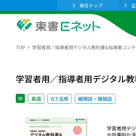
総合トップ
企
TOP
学習者用／指導者用デジタル教科書&指導書コン
学習者用／指導者用デジタル教
中
英語
ICT活用
機関誌・情報誌
学習者用デジ
や効果的な活