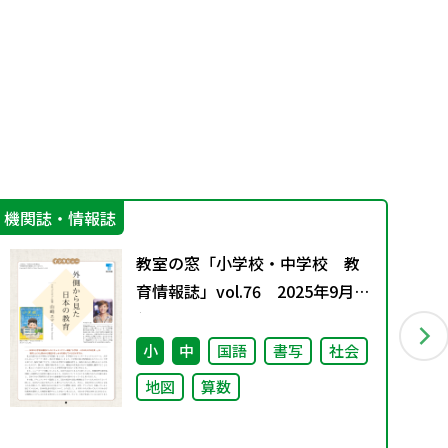
機関誌・情報誌
IC
教室の窓「小学校・中学校 教
育情報誌」vol.76 2025年9月発
行
小
中
国語
書写
社会
地図
算数