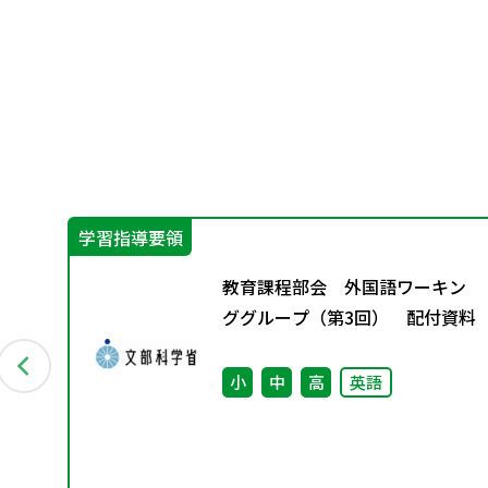
学習指導要領
に
教育課程部会 外国語ワーキン
と今
ググループ（第3回） 配付資料
小
中
高
英語